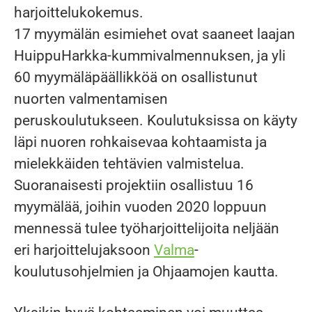
harjoittelukokemus.
17 myymälän esimiehet ovat saaneet laajan
HuippuHarkka-kummivalmennuksen, ja yli
60 myymäläpäällikköä on osallistunut
nuorten valmentamisen
peruskoulutukseen. Koulutuksissa on käyty
läpi nuoren rohkaisevaa kohtaamista ja
mielekkäiden tehtävien valmistelua.
Suoranaisesti projektiin osallistuu 16
myymälää, joihin vuoden 2020 loppuun
mennessä tulee työharjoittelijoita neljään
eri harjoittelujaksoon
Valma
-
koulutusohjelmien ja Ohjaamojen kautta.